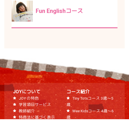
Fun Englishコース
JOYについて
コース紹介
JOY の特色
Tiny Totsコース 3歳～5
学習項目サービス
歳
教師紹介
Wee Kidsコース 4歳～6
特商法に基づく表示
歳
Tales of Joyコース 6歳