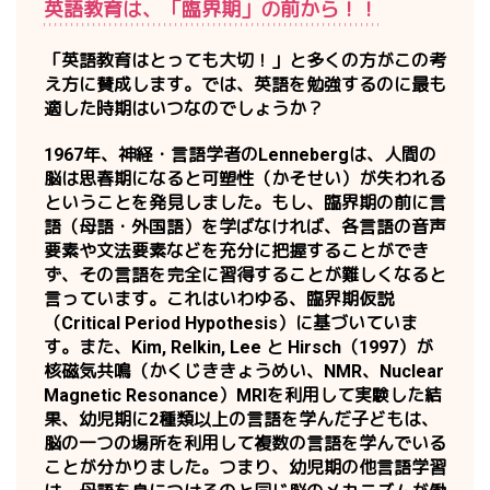
英語教育は、「臨界期」の前から！！
「英語教育はとっても大切！」と多くの方がこの考
え方に賛成します。では、英語を勉強するのに最も
適した時期はいつなのでしょうか？
1967年、神経・言語学者のLennebergは、人間の
脳は思春期になると可塑性（かそせい）が失われる
ということを発見しました。もし、臨界期の前に言
語（母語・外国語）を学ばなければ、各言語の音声
要素や文法要素などを充分に把握することができ
ず、その言語を完全に習得することが難しくなると
言っています。これはいわゆる、臨界期仮説
（Critical Period Hypothesis）に基づいていま
す。また、Kim, Relkin, Lee と Hirsch（1997）が
核磁気共鳴（かくじききょうめい、NMR、Nuclear
Magnetic Resonance）MRIを利用して実験した結
果、幼児期に2種類以上の言語を学んだ子どもは、
脳の一つの場所を利用して複数の言語を学んでいる
ことが分かりました。つまり、幼児期の他言語学習