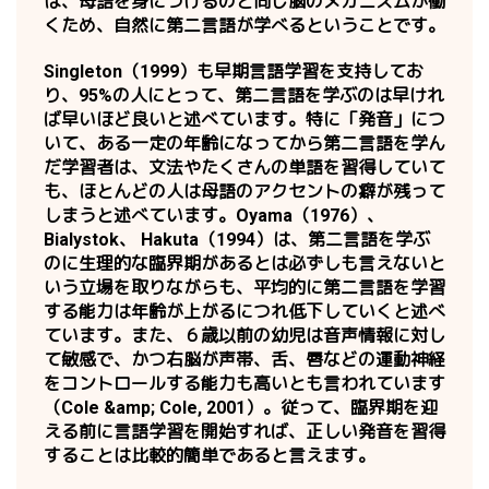
は、母語を身につけるのと同じ脳のメカニズムが働
くため、自然に第二言語が学べるということです。
Singleton（1999）も早期言語学習を支持してお
り、95%の人にとって、第二言語を学ぶのは早けれ
ば早いほど良いと述べています。特に「発音」につ
いて、ある一定の年齢になってから第二言語を学ん
だ学習者は、文法やたくさんの単語を習得していて
も、ほとんどの人は母語のアクセントの癖が残って
しまうと述べています。Oyama（1976）、
Bialystok、 Hakuta（1994）は、第二言語を学ぶ
のに生理的な臨界期があるとは必ずしも言えないと
いう立場を取りながらも、平均的に第二言語を学習
する能力は年齢が上がるにつれ低下していくと述べ
ています。また、６歳以前の幼児は音声情報に対し
て敏感で、かつ右脳が声帯、舌、唇などの運動神経
をコントロールする能力も高いとも言われています
（Cole &amp; Cole, 2001）。従って、臨界期を迎
える前に言語学習を開始すれば、正しい発音を習得
することは比較的簡単であると言えます。