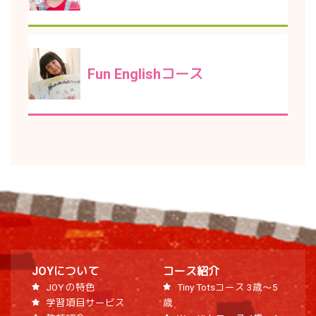
Fun Englishコース
JOYについて
コース紹介
JOY の特色
Tiny Totsコース 3歳～5
学習項目サービス
歳