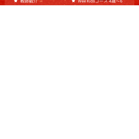
教師紹介
Wee Kidsコース 4歳～6
特商法に基づく表示
歳
Tales of Joyコース 6歳
～10歳
Magic Joyコース 小学校
中学年～高学年
Beyond Magicコース 13
歳以上
最新ニュース
よくあるご質問
最新ニュース
無料体験レッスンにつ
専門家コラム
いて
コースについて
教材について
教師について
その他
Copyright © Joy Corporation. All rights reserved