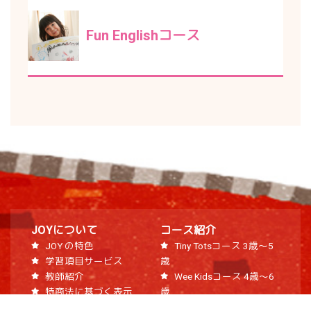
Fun Englishコース
JOYについて
コース紹介
JOY の特色
Tiny Totsコース 3歳～5
学習項目サービス
歳
教師紹介
Wee Kidsコース 4歳～6
特商法に基づく表示
歳
Tales of Joyコース 6歳